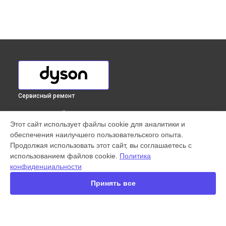
Сервисный ремонт
ВЫБЕРИ СВОЙ ГОРОД
Этот сайт использует файлы cookie для аналитики и
Замена кнопок управления пылесоса Big Ball Multifloor 2
обеспечения наилучшего пользовательского опыта.
Dyson в
Краснодаре
Продолжая использовать этот сайт, вы соглашаетесь с
Замена кнопок управления пылесоса Big Ball Multifloor 2
использованием файлов cookie.
Политика
Dyson в
Ростове-на-Дону
конфиденциальности
Замена кнопок управления пылесоса Big Ball Multifloor 2
Dyson в
Нижнем Новгороде
Принять все
Замена кнопок управления пылесоса Big Ball Multifloor 2
Dyson в
Новосибирске
Замена кнопок управления пылесоса Big Ball Multifloor 2
Dyson в
Челябинске