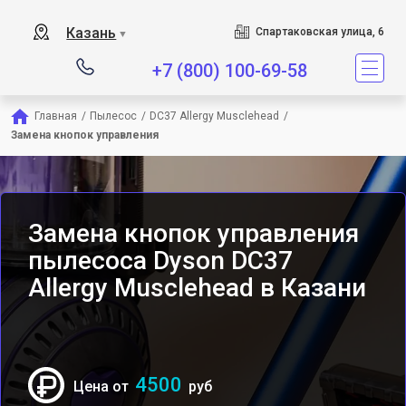
Сервисный центр являетс
Казань
Спартаковская улица, 6
▼
+7 (800) 100-69-58
Главная
/
Пылесос
/
DC37 Allergy Musclehead
/
Замена кнопок управления
Замена кнопок управления
пылесоса Dyson DC37
Allergy Musclehead в Казани
4500
Цена от
руб