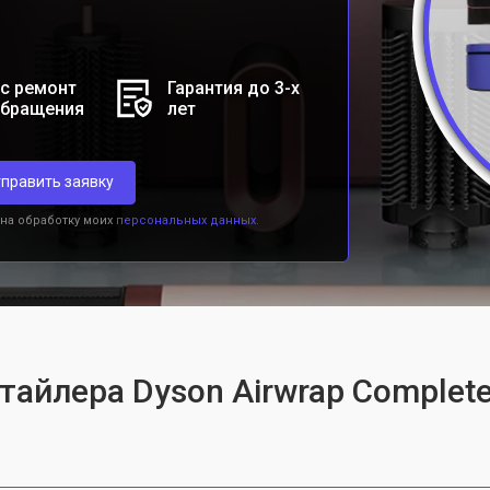
с ремонт
Гарантия до 3-х
обращения
лет
править заявку
 на обработку моих
персональных данных.
тайлера Dyson Airwrap Complete 