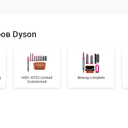
ров Dyson
g
HS01 KIT02 Limited
Airwrap complete
Customised