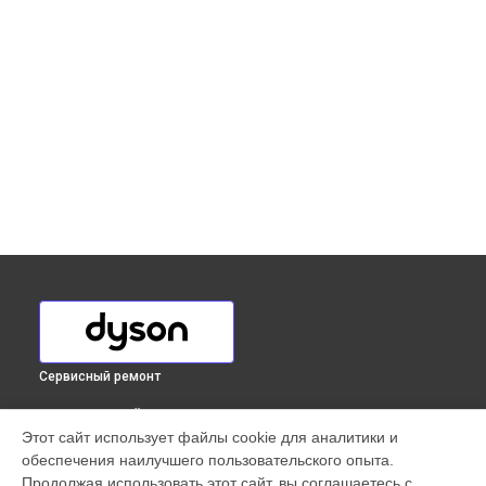
Сервисный ремонт
ВЫБЕРИ СВОЙ ГОРОД
Этот сайт использует файлы cookie для аналитики и
Корпусный ремонт (замена резинок, креплений, кнопок)
обеспечения наилучшего пользовательского опыта.
сушилки для рук Airblade V HU02 Dyson в
Краснодаре
Продолжая использовать этот сайт, вы соглашаетесь с