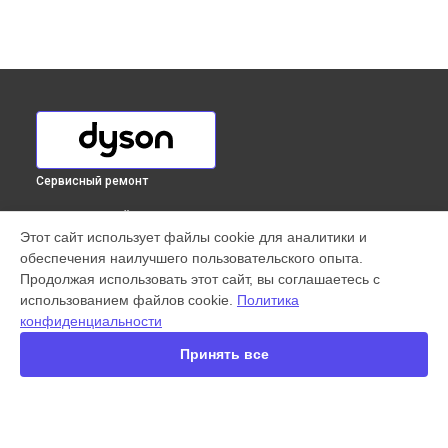
Сервисный ремонт
ВЫБЕРИ СВОЙ ГОРОД
Этот сайт использует файлы cookie для аналитики и
Замена аккумулятора вертикального пылесоса Cyclone
обеспечения наилучшего пользовательского опыта.
V10 Motorhead Dyson в
Краснодаре
Продолжая использовать этот сайт, вы соглашаетесь с
Замена аккумулятора вертикального пылесоса Cyclone
использованием файлов cookie.
Политика
V10 Motorhead Dyson в
Ростове-на-Дону
конфиденциальности
Замена аккумулятора вертикального пылесоса Cyclone
V10 Motorhead Dyson в
Нижнем Новгороде
Принять все
Замена аккумулятора вертикального пылесоса Cyclone
V10 Motorhead Dyson в
Новосибирске
Замена аккумулятора вертикального пылесоса Cyclone
V10 Motorhead Dyson в
Челябинске