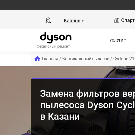
Спарт
Казань
▼
УСЛУГИ
Сервисный ремонт
Главная
/
Вертикальный пылесос
/
Cyclone V1
Замена фильтров ве
пылесоса Dyson Cyc
в Казани