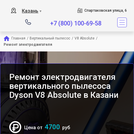
Сервисный центр является
Казань
Спартаковская улица, 6
▼
+7 (800) 100-69-58
Главная
/
Вертикальный пылесос
/
V8 Absolute
/
Ремонт электродвигателя
Ремонт электродвигателя
вертикального пылесоса
Dyson V8 Absolute в Казани
4700
Цена от
руб