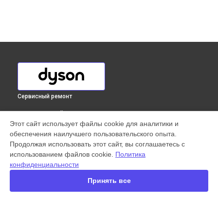
Сервисный ремонт
ВЫБЕРИ СВОЙ ГОРОД
Этот сайт использует файлы cookie для аналитики и
Ремонт электродвигателя вертикального пылесоса V8
обеспечения наилучшего пользовательского опыта.
Absolute Dyson в
Краснодаре
Продолжая использовать этот сайт, вы соглашаетесь с
Ремонт электродвигателя вертикального пылесоса V8
использованием файлов cookie.
Политика
Absolute Dyson в
Ростове-на-Дону
конфиденциальности
Ремонт электродвигателя вертикального пылесоса V8
Absolute Dyson в
Нижнем Новгороде
Принять все
Ремонт электродвигателя вертикального пылесоса V8
Absolute Dyson в
Новосибирске
Ремонт электродвигателя вертикального пылесоса V8
Absolute Dyson в
Челябинске