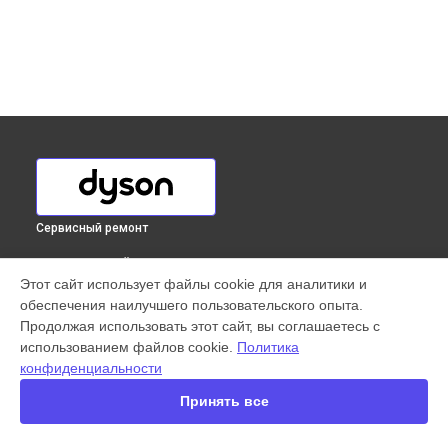
Сервисный ремонт
ВЫБЕРИ СВОЙ ГОРОД
Этот сайт использует файлы cookie для аналитики и
Ремонт привода вертикального пылесоса V8 Motorhead
обеспечения наилучшего пользовательского опыта.
Dyson в
Краснодаре
Продолжая использовать этот сайт, вы соглашаетесь с
Ремонт привода вертикального пылесоса V8 Motorhead
использованием файлов cookie.
Политика
Dyson в
Ростове-на-Дону
конфиденциальности
Ремонт привода вертикального пылесоса V8 Motorhead
Dyson в
Нижнем Новгороде
Принять все
Ремонт привода вертикального пылесоса V8 Motorhead
Dyson в
Новосибирске